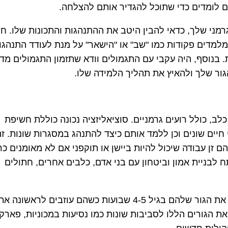
ם לומדים כדי שתוכל להגדיר אותם להצלחה.
רמני שלך, כדאי להבין היטב את ההתנהגות והתכונות שלו. ח
למדים פקודות כמו "שב" או "הישאר" על מנת לעודד התנהגוי
. בנוסף, היה עקבי עם התגמולים וודא שתזמון התגמולים מדו
הגור שלך ולהאיץ את תהליך הלמידה שלו.
ב, כולל רועים גרמניים. סוציאליזציה נכונה כוללת חשיפת
חיים שונים וכן ללמד אותם כיצד להתנהג במסגרות שונות. זה
ם זן עבודה שיכול להיות ביישן או תוקפני אם לא מאומנים כרא
לבניית אמון וביטחון עם בני אדם, כלבים אחרים, חתולים
בעלי רועים גרמניים צריכים להתחיל לחבר את הגור שלהם בגיל 4-5 שבועות כשהם עוזבים לראשונה א
ת הגורים הללו לסביבות שונות כמו נסיעות במכוניות, פארקי