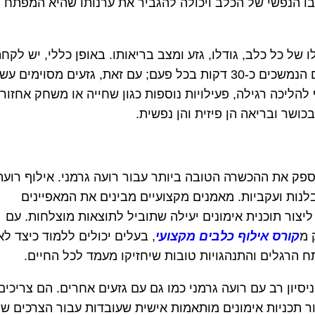
בו הנפשי של הכלב ויכולה להגביר את ערנותו שהיא המפתח
 של כל כלב, גודלו, גזע ומצב בריאותו. באופן כללי, יש לקח
רועים גרמניים לטיולים לפחות פעמיים ביום הנמשכים כ-30 דקות בכל פעם; עם זאת, גזעים מסוימים
להליכה רגילה, פעילויות נוספות כגון שחייה או משחק אחזור
ושר ובריאה הן פיזית והן נפשית.
פק את ההכשרה הטובה ביותר עבור רועה גרמני. אילוף רועה
בלנות ועקביות. מאמנים מקצועיים מבינים את המאפיינים
 ליצור תוכנית אימונים יעילה שתוביל לתוצאות מוצלחות. עם
 מ
קורס אילוף כלבים מקצועי
, בעלים יכולים ללמוד כיצד לא
 הרגלים והתנהגויות טובות שיחזיקו מעמד לכל החיים.
סיון רב עם רועה גרמני כמו גם עם גזעים אחרים. הם צריכים
ור תכניות אימונים מותאמות אישית שעובדות עבור הצרכים של